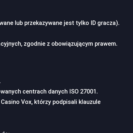
ane lub przekazywane jest tylko ID gracza).
acyjnych, zgodnie z obowiązującym prawem.
.
ikowanych centrach danych ISO 27001.
asino Vox, którzy podpisali klauzule