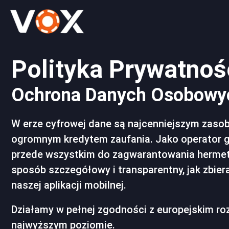
Polityka Prywatnoś
Ochrona Danych Osobowyc
W erze cyfrowej dane są najcenniejszym zaso
ogromnym kredytem zaufania. Jako operator gi
przede wszystkim do zagwarantowania hermety
sposób szczegółowy i transparentny, jak zbie
naszej aplikacji mobilnej.
Działamy w pełnej zgodności z europejskim r
najwyższym poziomie.