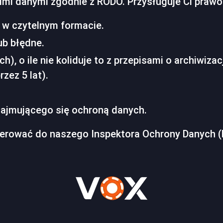
mi danymi zgodnie z RODO. Przysługuje Ci prawo
i w czytelnym formacie.
ub błędne.
), o ile nie koliduje to z przepisami o archiwiz
zez 5 lat).
zajmującego się ochroną danych.
ierować do naszego Inspektora Ochrony Danych (D