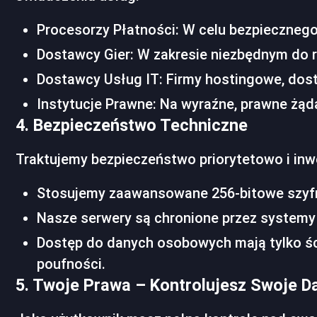
Procesorzy Płatności: W celu bezpiecznego
Dostawcy Gier: W zakresie niezbędnym do r
Dostawcy Usług IT: Firmy hostingowe, dost
Instytucje Prawne: Na wyraźne, prawne żą
4. Bezpieczeństwo Techniczne
Traktujemy bezpieczeństwo priorytetowo i in
Stosujemy zaawansowane 256-bitowe szyfr
Nasze serwery są chronione przez systemy F
Dostęp do danych osobowych mają tylko ści
poufności.
5. Twoje Prawa – Kontrolujesz Swoje D