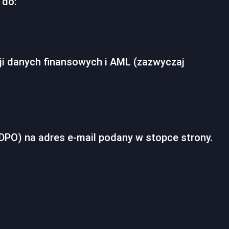
 do:
acji danych finansowych i AML (zazwyczaj
PO) na adres e-mail podany w stopce strony.