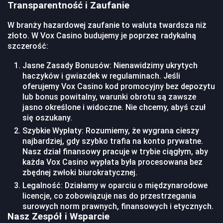
Transparentność i Zaufanie
W branży hazardowej zaufanie to waluta twardsza niż
złoto. W Vox Casino budujemy je poprzez radykalną
szczerość:
Jasne Zasady Bonusów: Nienawidzimy ukrytych
haczyków i gwiazdek w regulaminach. Jeśli
oferujemy Vox Casino kod promocyjny bez depozytu
lub bonus powitalny, warunki obrotu są zawsze
jasno określone i widoczne. Nie chcemy, abyś czuł
się oszukany.
Szybkie Wypłaty: Rozumiemy, że wygrana cieszy
najbardziej, gdy szybko trafia na konto prywatne.
Nasz dział finansowy pracuje w trybie ciągłym, aby
każda Vox Casino wypłata była procesowana bez
zbędnej zwłoki biurokratycznej.
Legalność: Działamy w oparciu o międzynarodowe
licencje, co zobowiązuje nas do przestrzegania
surowych norm prawnych, finansowych i etycznych.
Nasz Zespół i Wsparcie