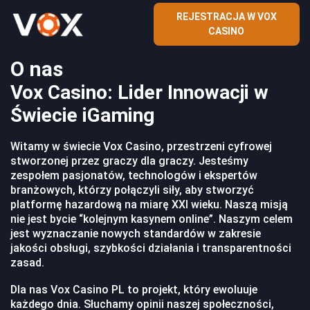
REJESTRACJA W VOX
CASINO
O nas
Vox Casino: Lider Innowacji w
Świecie iGaming
Witamy w świecie Vox Casino, przestrzeni cyfrowej
stworzonej przez graczy dla graczy. Jesteśmy
zespołem pasjonatów, technologów i ekspertów
branżowych, którzy połączyli siły, aby stworzyć
platformę hazardową na miarę XXI wieku. Naszą misją
nie jest bycie “kolejnym kasynem online”. Naszym celem
jest wyznaczanie nowych standardów w zakresie
jakości obsługi, szybkości działania i transparentności
zasad.
Dla nas Vox Casino PL to projekt, który ewoluuje
każdego dnia. Słuchamy opinii naszej społeczności,